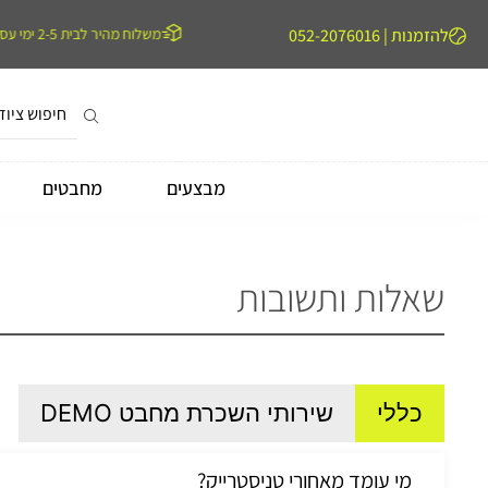
ר בקנייה מעל 599 ש״ח
להזמנות | 052-2076016
איסוף מהחנות
משלוח מהיר לבית 2-5 ימי עסקים
מבצעים
מחבטים
שאלות ותשובות
כללי
שירותי השכרת מחבט DEMO
מי עומד מאחורי טניסטרייק?